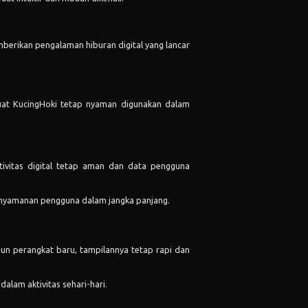
mberikan pengalaman hiburan digital yang lancar
embuat KucingHoki tetap nyaman digunakan dalam
tivitas digital tetap aman dan data pengguna
kenyamanan pengguna dalam jangka panjang.
un perangkat baru, tampilannya tetap rapi dan
lam aktivitas sehari-hari.