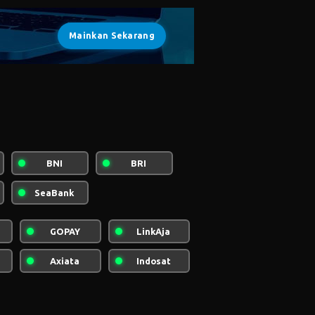
Mainkan Sekarang
BNI
BRI
SeaBank
GOPAY
LinkAja
Axiata
Indosat