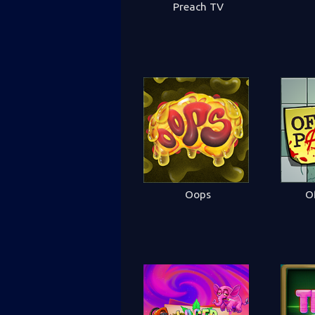
Preach TV
Oops
O