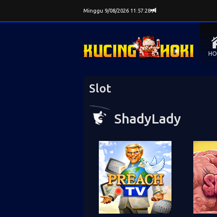
Minggu 9/08/2026 11:57:29
HO
Slot
ShadyLady