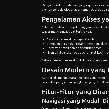
Dengan struktur halaman yang rapi dan naviga
elemen sengaja dibuat agar ramah bagi siapa sa
Pengalaman Akses yan
Salah satu alasan banyak pengguna memilih Kuc
lancar meski sinyal tidak terlalu kuat.
Akses cepat meski jaringan standar
Tampilan bersih dan tidak membingungkan
Performa stabil dan tidak mudah error
Nyaman digunakan pada perangkat kecil ma
Setiap pembaruan selalu difokuskan pada penin
Desain Modern yang 
KucingHoki menggunakan konsep visual yang mo
pas untuk penggunaan jangka panjang. Tidak ada
Fitur-Fitur yang Dir
Navigasi yang Mudah D
Menu disusun dengan jelas agar pengguna bisa b