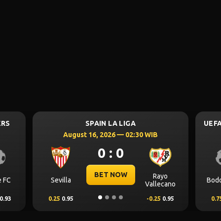
9/8/2026
IERS
SPAIN LA LIGA
August 16, 2026 — 00:30 WIB
0 : 0
BET NOW
amo
Alaves
Getafe
Celt
reb
0.82
0.00
0.57
0.00
-0.67
0.2