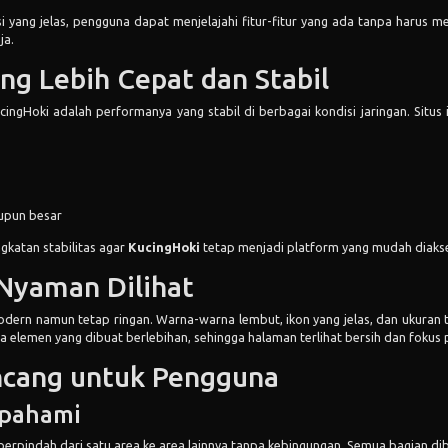
si yang jelas, pengguna dapat menjelajahi fitur-fitur yang ada tanpa haru
ja.
g Lebih Cepat dan Stabil
ingHoki adalah performanya yang stabil di berbagai kondisi jaringan. Situs 
upun besar
gkatan stabilitas agar
KucingHoki
tetap menjadi platform yang mudah diaks
Nyaman Dilihat
dern namun tetap ringan. Warna-warna lembut, ikon yang jelas, dan ukuran
 elemen yang dibuat berlebihan, sehingga halaman terlihat bersih dan fokus 
ancang untuk Pengguna
ipahami
erpindah dari satu area ke area lainnya tanpa kebingungan. Semua bagian dibu