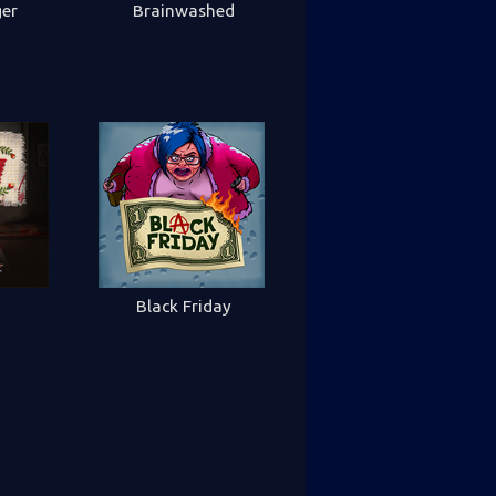
ger
Brainwashed
Black Friday