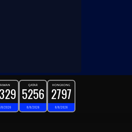
TAIWAN
QATAR
HONGKONG
329
5256
2797
/8/2026
8/8/2026
8/8/2026