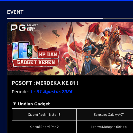
EVENT
PGSOFT : MERDEKA KE 81 !
Periode:
1 - 31 Agustus 2026
Undian Gadget
Xiaomi Redmi Note 15
Samsung Galaxy A07
Xiaomi Redmi Pad 2
Lenovo Motopad 60 Neo