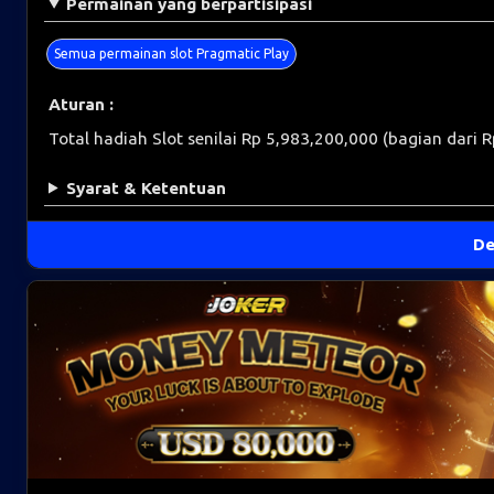
Permainan yang berpartisipasi
Semua permainan slot Pragmatic Play
Aturan :
Total hadiah Slot senilai Rp 5,983,200,000 (bagian dari 
Syarat & Ketentuan
De