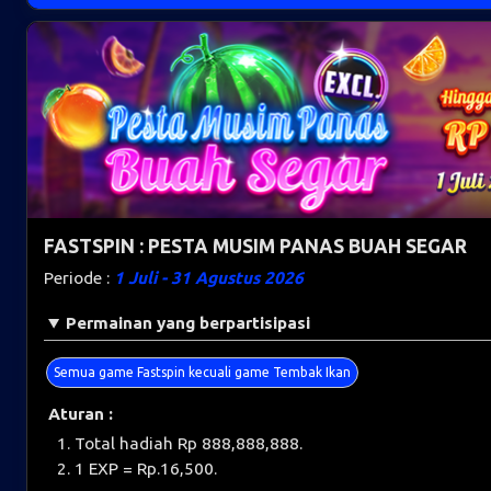
FASTSPIN : PESTA MUSIM PANAS BUAH SEGAR
Periode :
1 Juli - 31 Agustus 2026
Permainan yang berpartisipasi
Semua game Fastspin kecuali game Tembak Ikan
Aturan :
Total hadiah Rp 888,888,888.
1 EXP = Rp.16,500.