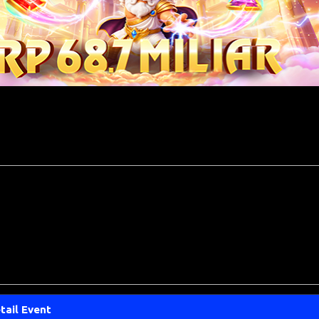
tail Event