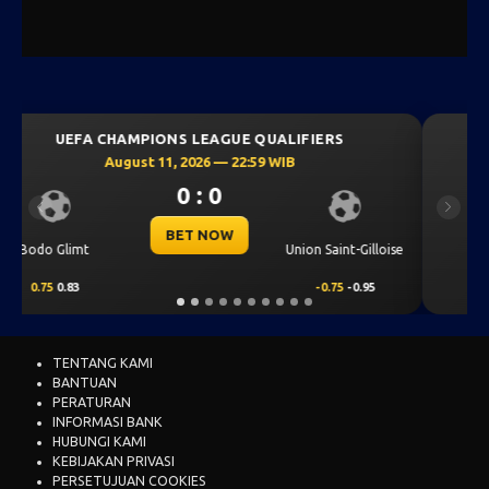
SPAIN LA LIGA
August 16, 2026 — 02:30 WIB
0 : 0
Previous
Next
BET NOW
oise
Sevilla
Rayo Vallecano
0.25
0.95
-0.25
0.95
TENTANG KAMI
BANTUAN
PERATURAN
INFORMASI BANK
HUBUNGI KAMI
KEBIJAKAN PRIVASI
PERSETUJUAN COOKIES