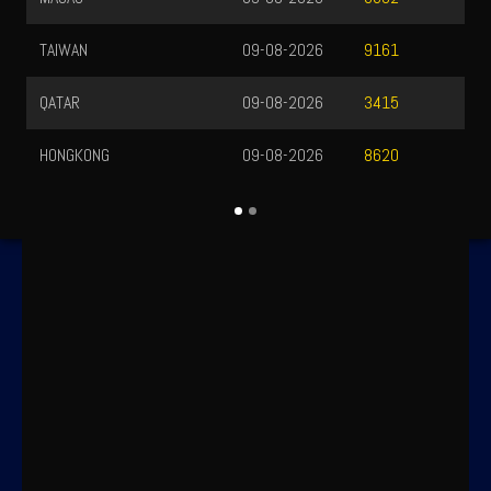
TAIWAN
09-08-2026
9161
QATAR
09-08-2026
3415
HONGKONG
09-08-2026
8620