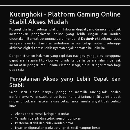
Kucinghoki - Platform Gaming Online
Stabil Akses Mudah
KucingHoki hadir sebagai platform hiburan digital yang dirancang untuk
memberikan pengalaman online yang lebih ringan dan mudah
digunakan. Banyak pengguna baru mengenal
KucingHoki
sebagai situs
yang menawarkan tampilan sederhana namun tetap modern, sehingga
aktivitas digital terasa lebih nyaman sejak pertama kali dibuka.
Dengan struktur halaman yang rapi dan navigasi yang jelas, pengguna
dapat menjelajahi fitur-fitur yang ada tanpa harus memahami banyak
menu atau pengaturan. Semua elemen sengaja dibuat agar ramah bagi
siapa saja.
Pengalaman Akses yang Lebih Cepat dan
Stabil
Salah satu alasan banyak pengguna memilih KucingHoki adalah
performanya yang stabil di berbagai kondisi jaringan. Situs ini dibuat
ringan untuk memastikan akses tetap lancar meski sinyal tidak terlalu
kuat.
Akses cepat meski jaringan standar
Tampilan bersih dan tidak membingungkan
Performa stabil dan tidak mudah error
Nyaman digunakan pada perangkat kecil maupun besar