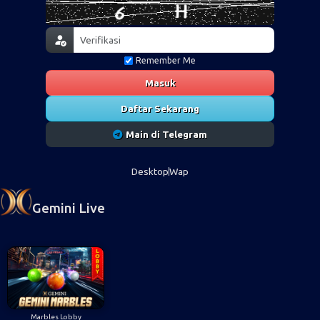
Remember Me
Masuk
Daftar Sekarang
Main di Telegram
Desktop
Wap
Gemini Live
Marbles Lobby