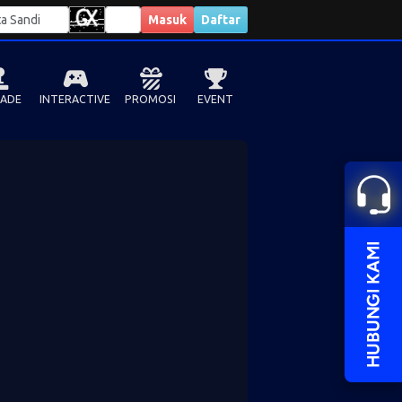
Masuk
Daftar
ADE
INTERACTIVE
PROMOSI
EVENT