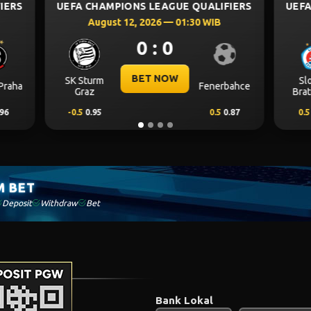
IERS
E-FOOTBALL F24 INTERNATIONAL
E-FO
FRIENDLY
August 8, 2026 — 03:00 WIB
0 : 0
Saint-
Manc
oise
BET NOW
e-Spain
e-England
C
1.00
0.2
0.00
-0.92
0.00
0.68
M BET
Deposit
Withdraw
Bet
Bank Lokal