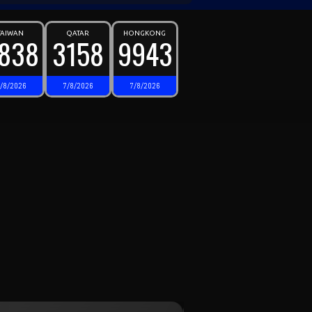
TAIWAN
QATAR
HONGKONG
838
3158
9943
/8/2026
7/8/2026
7/8/2026