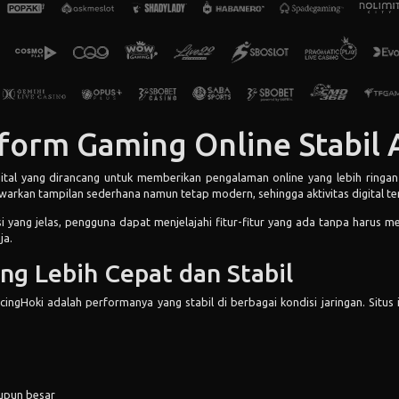
tform Gaming Online Stabil
igital yang dirancang untuk memberikan pengalaman online yang lebih ring
arkan tampilan sederhana namun tetap modern, sehingga aktivitas digital ter
si yang jelas, pengguna dapat menjelajahi fitur-fitur yang ada tanpa haru
ja.
g Lebih Cepat dan Stabil
ingHoki adalah performanya yang stabil di berbagai kondisi jaringan. Situs 
upun besar