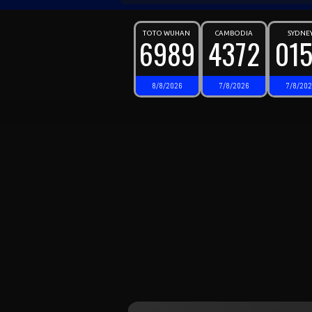
TOTO WUHAN
CAMBODIA
SYDNE
6989
4372
01
8/8/2026
7/8/2026
7/8/20