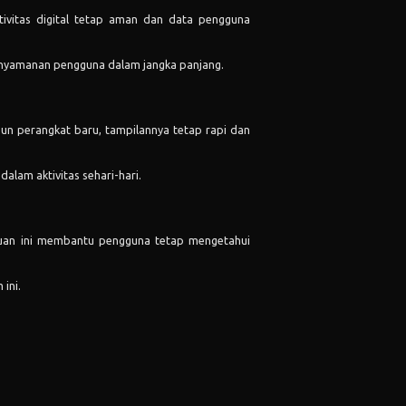
tivitas digital tetap aman dan data pengguna
kenyamanan pengguna dalam jangka panjang.
un perangkat baru, tampilannya tetap rapi dan
lam aktivitas sehari-hari.
aruan ini membantu pengguna tetap mengetahui
ini.