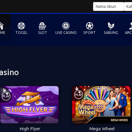
ME
TOGEL
SLOT
LIVE CASINO
SPORT
SABUNG
ARC
asino
High Flyer
Mega Wheel