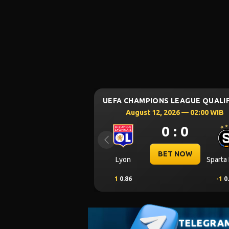
UEFA CHAMPIONS LEAGUE QUALIF
August 11, 2026 — 22:59 WIB
0 : 0
Previous
BET NOW
Union 
Bodo Glimt
Gill
0.75
0.82
-0.75