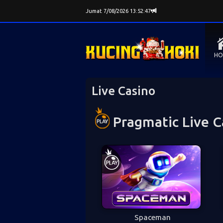
Jumat 7/08/2026 13:52:48
HO
Live Casino
Pragmatic Live C
Spaceman