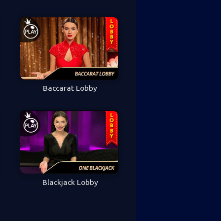
Baccarat Lobby
Blackjack Lobby