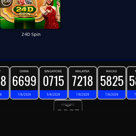
24D Spin
Y
CHINA
SINGAPORE
MALAYSIA
MACAU
58
6699
0715
7218
5825
5
26
7/8/2026
5/8/2026
7/8/2026
7/8/2026
7
HK SIANG
8867
7/8/2026