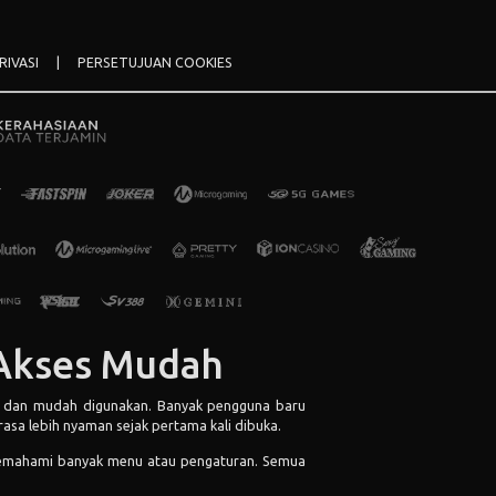
RIVASI
|
PERSETUJUAN COOKIES
 Akses Mudah
an dan mudah digunakan. Banyak pengguna baru
asa lebih nyaman sejak pertama kali dibuka.
s memahami banyak menu atau pengaturan. Semua