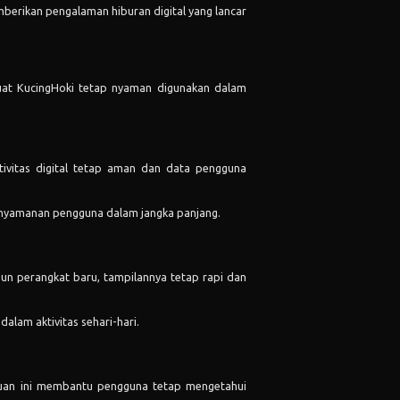
mberikan pengalaman hiburan digital yang lancar
embuat KucingHoki tetap nyaman digunakan dalam
tivitas digital tetap aman dan data pengguna
kenyamanan pengguna dalam jangka panjang.
un perangkat baru, tampilannya tetap rapi dan
lam aktivitas sehari-hari.