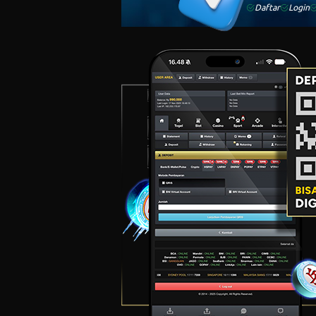
TELEGRA
Daftar
Login