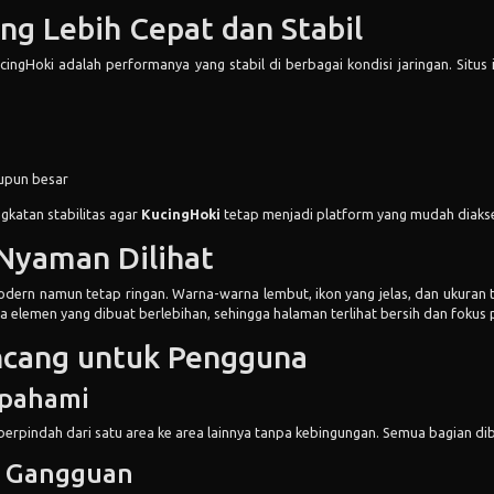
ja.
g Lebih Cepat dan Stabil
ingHoki adalah performanya yang stabil di berbagai kondisi jaringan. Situs 
upun besar
gkatan stabilitas agar
KucingHoki
tetap menjadi platform yang mudah diaks
Nyaman Dilihat
dern namun tetap ringan. Warna-warna lembut, ikon yang jelas, dan ukuran
 elemen yang dibuat berlebihan, sehingga halaman terlihat bersih dan fokus 
ancang untuk Pengguna
ipahami
erpindah dari satu area ke area lainnya tanpa kebingungan. Semua bagian dibu