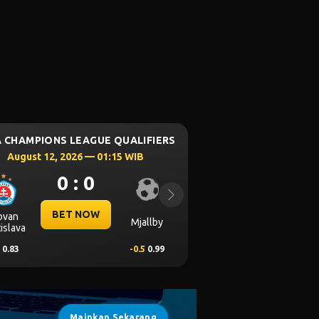
FOOTBALL F24 INTERNATIONAL
FRIENDLY
August 7, 2026 — 20:30 WIB
0 : 3
Next
BET NOW
inland
e-Belgium
25
-0.74
0.25
0.50