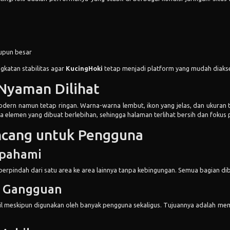
upun besar
gkatan stabilitas agar
KucingHoki
tetap menjadi platform yang mudah diaks
Nyaman Dilihat
dern namun tetap ringan. Warna-warna lembut, ikon yang jelas, dan ukuran
 elemen yang dibuat berlebihan, sehingga halaman terlihat bersih dan fokus 
ancang untuk Pengguna
ipahami
erpindah dari satu area ke area lainnya tanpa kebingungan. Semua bagian dibu
m Gangguan
bil meskipun digunakan oleh banyak pengguna sekaligus. Tujuannya adalah me