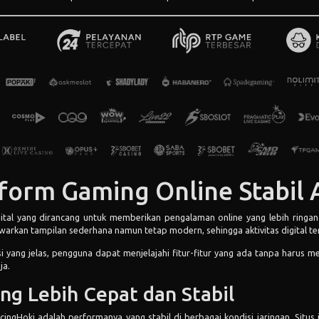
tform Gaming Online Stabil
igital yang dirancang untuk memberikan pengalaman online yang lebih ring
arkan tampilan sederhana namun tetap modern, sehingga aktivitas digital ter
si yang jelas, pengguna dapat menjelajahi fitur-fitur yang ada tanpa haru
ja.
g Lebih Cepat dan Stabil
ingHoki adalah performanya yang stabil di berbagai kondisi jaringan. Situs 