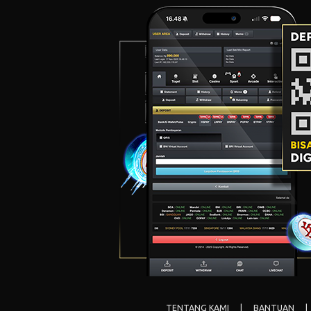
TENTANG KAMI
|
BANTUAN
|