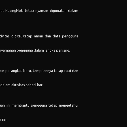
embuat KucingHoki tetap nyaman digunakan dalam
tivitas digital tetap aman dan data pengguna
kenyamanan pengguna dalam jangka panjang.
un perangkat baru, tampilannya tetap rapi dan
lam aktivitas sehari-hari.
aruan ini membantu pengguna tetap mengetahui
ini.